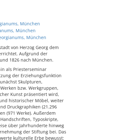
rgianums, München
ianums, München
Georgianums, München
lstadt von Herzog Georg dem
errichtet. Aufgrund der
t und 1826 nach München.
in als Priesterseminar
ützung der Erziehungsfunktion
zunächst Skulpturen,
29 Werken bzw. Werkgruppen,
cher Kunst präsentiert wird,
und historischer Möbel, weiter
und Druckgraphiken (21.296
ften (971 Werke). Außerdem
Handschriften, Typoskripte,
weise über Jahrhunderte hinweg
rnehmung der Stiftung bei. Das
werte kulturelle Erbe bewusst: