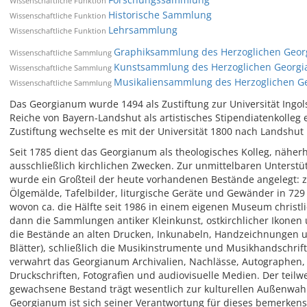
Wissenschaftliche Funktion
Historische Sammlung
Wissenschaftliche Funktion
Lehrsammlung
Wissenschaftliche Funktion
Graphiksammlung des Herzoglichen Geo
Wissenschaftliche Sammlung
Kunstsammlung des Herzoglichen Georg
Wissenschaftliche Sammlung
Musikaliensammlung des Herzoglichen 
Wissenschaftliche Sammlung
Das Georgianum wurde 1494 als Zustiftung zur Universität Ingo
Reiche von Bayern-Landshut als artistisches Stipendiatenkolleg 
Zustiftung wechselte es mit der Universität 1800 nach Landshu
Seit 1785 dient das Georgianum als theologisches Kolleg, näherh
ausschließlich kirchlichen Zwecken. Zur unmittelbaren Unterst
wurde ein Großteil der heute vorhandenen Bestände angelegt: 
Ölgemälde, Tafelbilder, liturgische Geräte und Gewänder in 7
wovon ca. die Hälfte seit 1986 in einem eigenen Museum christli
dann die Sammlungen antiker Kleinkunst, ostkirchlicher Ikonen 
die Bestände an alten Drucken, Inkunabeln, Handzeichnungen 
Blätter), schließlich die Musikinstrumente und Musikhandschri
verwahrt das Georgianum Archivalien, Nachlässe, Autographen, 
Druckschriften, Fotografien und audiovisuelle Medien. Der teil
gewachsene Bestand trägt wesentlich zur kulturellen Außenwah
Georgianum ist sich seiner Verantwortung für dieses bemerkens