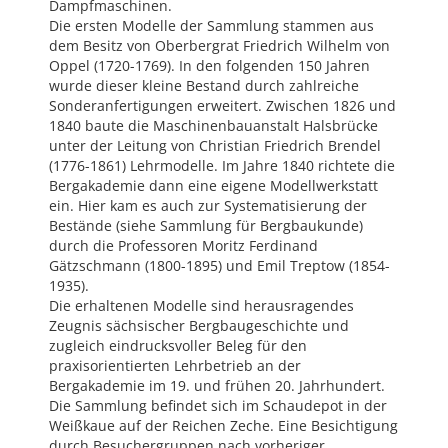
Dampfmaschinen.
Die ersten Modelle der Sammlung stammen aus
dem Besitz von Oberbergrat Friedrich Wilhelm von
Oppel (1720-1769). In den folgenden 150 Jahren
wurde dieser kleine Bestand durch zahlreiche
Sonderanfertigungen erweitert. Zwischen 1826 und
1840 baute die Maschinenbauanstalt Halsbrücke
unter der Leitung von Christian Friedrich Brendel
(1776-1861) Lehrmodelle. Im Jahre 1840 richtete die
Bergakademie dann eine eigene Modellwerkstatt
ein. Hier kam es auch zur Systematisierung der
Bestände (siehe Sammlung für Bergbaukunde)
durch die Professoren Moritz Ferdinand
Gätzschmann (1800-1895) und Emil Treptow (1854-
1935).
Die erhaltenen Modelle sind herausragendes
Zeugnis sächsischer Bergbaugeschichte und
zugleich eindrucksvoller Beleg für den
praxisorientierten Lehrbetrieb an der
Bergakademie im 19. und frühen 20. Jahrhundert.
Die Sammlung befindet sich im Schaudepot in der
Weißkaue auf der Reichen Zeche. Eine Besichtigung
durch Besuchergruppen nach vorheriger