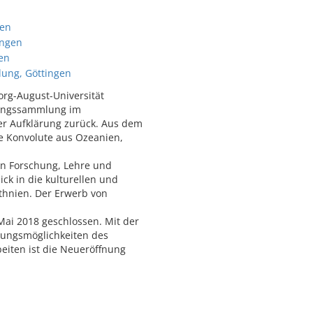
gen
ingen
en
lung, Göttingen
org-August-Universität
hungssammlung im
der Aufklärung zurück. Aus dem
e Konvolute aus Ozeanien,
 in Forschung, Lehre und
ck in die kulturellen und
thnien. Der Erwerb von
ai 2018 geschlossen. Mit der
ungsmöglichkeiten des
iten ist die Neueröffnung