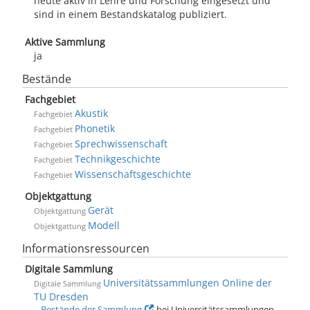
heute aktiv in Lehre und Forschung eingesetzt und
sind in einem Bestandskatalog publiziert.
Aktive Sammlung
ja
Bestände
Fachgebiet
Akustik
Fachgebiet
Phonetik
Fachgebiet
Sprechwissenschaft
Fachgebiet
Technikgeschichte
Fachgebiet
Wissenschaftsgeschichte
Fachgebiet
Objektgattung
Gerät
Objektgattung
Modell
Objektgattung
Informationsressourcen
Digitale Sammlung
Universitätssammlungen Online der
Digitale Sammlung
TU Dresden
Bestände der Sammlung
bei Universitätssammlungen