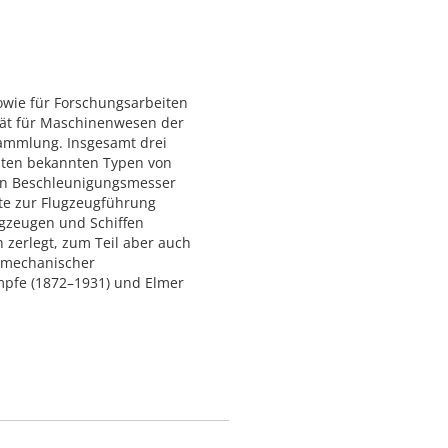
owie für Forschungsarbeiten
tät für Maschinenwesen der
sammlung. Insgesamt drei
sten bekannten Typen von
men Beschleunigungsmesser
nte zur Flugzeugführung
ugzeugen und Schiffen
 zerlegt, zum Teil aber auch
 mechanischer
pfe (1872–1931) und Elmer