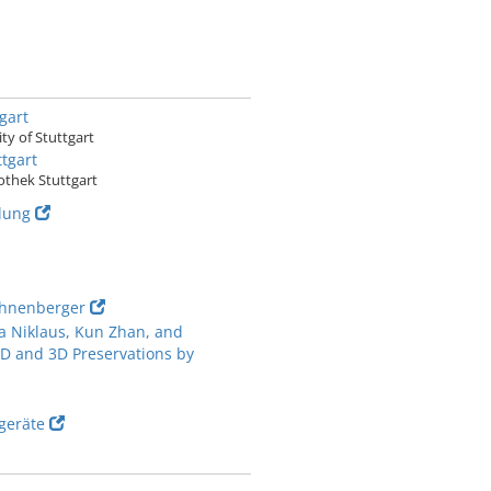
gart
ty of Stuttgart
tgart
othek Stuttgart
lung
ohnenberger
ia Niklaus, Kun Zhan, and
D and 3D Preservations by
sgeräte