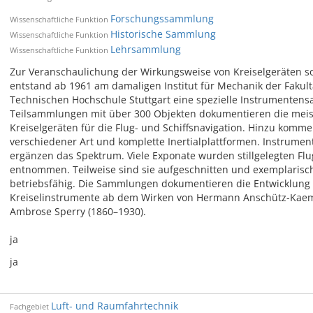
Forschungssammlung
Wissenschaftliche Funktion
Historische Sammlung
Wissenschaftliche Funktion
Lehrsammlung
Wissenschaftliche Funktion
Zur Veranschaulichung der Wirkungsweise von Kreiselgeräten s
entstand ab 1961 am damaligen Institut für Mechanik der Fakul
Technischen Hochschule Stuttgart eine spezielle Instrumenten
Teilsammlungen mit über 300 Objekten dokumentieren die mei
Kreiselgeräten für die Flug- und Schiffsnavigation. Hinzu kom
verschiedener Art und komplette Inertialplattformen. Instrume
ergänzen das Spektrum. Viele Exponate wurden stillgelegten Fl
entnommen. Teilweise sind sie aufgeschnitten und exemplarisch
betriebsfähig. Die Sammlungen dokumentieren die Entwicklung
Kreiselinstrumente ab dem Wirken von Hermann Anschütz-Kaem
Ambrose Sperry (1860–1930).
ja
ja
Luft- und Raumfahrtechnik
Fachgebiet