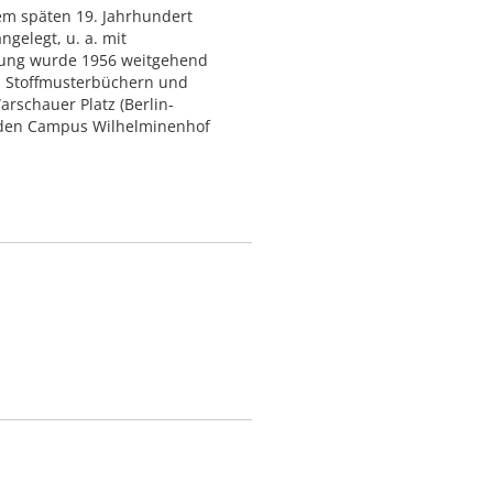
em späten 19. Jahrhundert
gelegt, u. a. mit
lung wurde 1956 weitgehend
n Stoffmusterbüchern und
rschauer Platz (Berlin-
n den Campus Wilhelminenhof