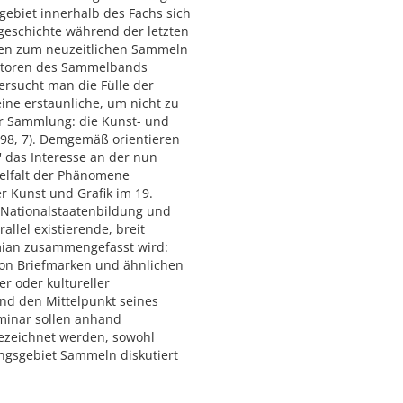
gebiet innerhalb des Fachs sich
sgeschichte während der letzten
eiten zum neuzeitlichen Sammeln
 Autoren des Sammelbands
tersucht man die Fülle der
ine erstaunliche, um nicht zu
er Sammlung: die Kunst- und
98, 7). Demgemäß orientieren
' das Interesse an der nun
ielfalt der Phänomene
 Kunst und Grafik im 19.
 Nationalstaatenbildung und
lel existierende, breit
omian zusammengefasst wird:
n Briefmarken und ähnlichen
er oder kultureller
nd den Mittelpunkt seines
eminar sollen anhand
bezeichnet werden, sowohl
ngsgebiet Sammeln diskutiert