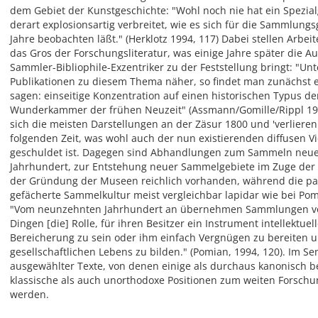
dem Gebiet der Kunstgeschichte: "Wohl noch nie hat ein Spezial
derart explosionsartig verbreitet, wie es sich für die Sammlung
Jahre beobachten läßt." (Herklotz 1994, 117) Dabei stellen Arb
das Gros der Forschungsliteratur, was einige Jahre später die
Sammler-Bibliophile-Exzentriker zu der Feststellung bringt: "Un
Publikationen zu diesem Thema näher, so findet man zunächst e
sagen: einseitige Konzentration auf einen historischen Typus d
Wunderkammer der frühen Neuzeit" (Assmann/Gomille/Rippl 19
sich die meisten Darstellungen an der Zäsur 1800 und 'verlieren
folgenden Zeit, was wohl auch der nun existierenden diffusen V
geschuldet ist. Dagegen sind Abhandlungen zum Sammeln neuer
Jahrhundert, zur Entstehung neuer Sammelgebiete im Zuge der
der Gründung der Museen reichlich vorhanden, während die paral
gefächerte Sammelkultur meist vergleichbar lapidar wie bei P
"Vom neunzehnten Jahrhundert an übernehmen Sammlungen vo
Dingen [die] Rolle, für ihren Besitzer ein Instrument intellektuell
Bereicherung zu sein oder ihm einfach Vergnügen zu bereiten u
gesellschaftlichen Lebens zu bilden." (Pomian, 1994, 120). Im S
ausgewählter Texte, von denen einige als durchaus kanonisch 
klassische als auch unorthodoxe Positionen zum weiten Forschu
werden.