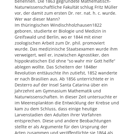
benennen. Die 1863 gegründete Mathematisch-
Naturwissenschaftliche Fakultät schlug Fritz Müller
vor, der damit zum ersten Dr. rer. nat. h. c. wurde.
Wer war dieser Mann?
Im thüringischen Windischholzhausen1822
geboren, studierte er Biologie und Medizin in
Greifswald und Berlin, wo er 1844 mit einer
zoologischen Arbeit zum Dr. phil. promoviert
wurde. Das medizinische Staatsexamen wurde ihm
verweigert, weil er, inzwischen Agnostiker, den
hippokratischen Eid ohne “so wahr mir Gott helfe“
ablegen wollte. Das Scheitern der 1848er
Revolution enttäuschte ihn zutiefst, 1852 wanderte
er nach Brasilien aus. Ab 1856 unterrichtete er in
Desterro auf der Insel Santa Catarina über ein
Jahrzehnt am Gymnasium Mathematik und
Naturwissenschaften. In dieser Zeit untersuchte er
im Meeresplankton die Entwicklung der Krebse und
kam zu dem Schluss, dass einige heutige
Larvenstadien den Adulten ihrer Vorfahren
entsprechen. Diese und andere Beobachtungen
stellte er als Argumente für den Ursprung der
Arten zusammen und veröffentlichte sie 1864 als