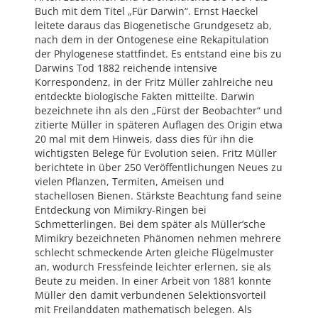
Buch mit dem Titel „Für Darwin“. Ernst Haeckel
leitete daraus das Biogenetische Grundgesetz ab,
nach dem in der Ontogenese eine Rekapitulation
der Phylogenese stattfindet. Es entstand eine bis zu
Darwins Tod 1882 reichende intensive
Korrespondenz, in der Fritz Müller zahlreiche neu
entdeckte biologische Fakten mitteilte. Darwin
bezeichnete ihn als den „Fürst der Beobachter“ und
zitierte Müller in späteren Auflagen des Origin etwa
20 mal mit dem Hinweis, dass dies für ihn die
wichtigsten Belege für Evolution seien. Fritz Müller
berichtete in über 250 Veröffentlichungen Neues zu
vielen Pflanzen, Termiten, Ameisen und
stachellosen Bienen. Stärkste Beachtung fand seine
Entdeckung von Mimikry-Ringen bei
Schmetterlingen. Bei dem später als Müller’sche
Mimikry bezeichneten Phänomen nehmen mehrere
schlecht schmeckende Arten gleiche Flügelmuster
an, wodurch Fressfeinde leichter erlernen, sie als
Beute zu meiden. In einer Arbeit von 1881 konnte
Müller den damit verbundenen Selektionsvorteil
mit Freilanddaten mathematisch belegen. Als