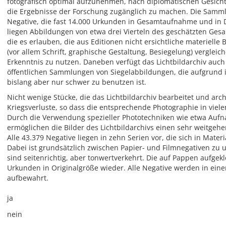
fotografisch optimal aufzunehmen, nach diplomatischen Gesich
die Ergebnisse der Forschung zugänglich zu machen. Die Samm
Negative, die fast 14.000 Urkunden in Gesamtaufnahme und in 
liegen Abbildungen von etwa drei Vierteln des geschätzten Ge
die es erlauben, die aus Editionen nicht ersichtliche materielle
(vor allem Schrift, graphische Gestaltung, Besiegelung) vergleich
Erkenntnis zu nutzen. Daneben verfügt das Lichtbildarchiv auch
öffentlichen Sammlungen von Siegelabbildungen, die aufgrund 
bislang aber nur schwer zu benutzen ist.
Nicht wenige Stücke, die das Lichtbildarchiv bearbeitet und archi
Kriegsverluste, so dass die entsprechende Photographie in vielen 
Durch die Verwendung spezieller Phototechniken wie etwa Aufn
ermöglichen die Bilder des Lichtbildarchivs einen sehr weitge
Alle 43.379 Negative liegen in zehn Serien vor, die sich in Mate
Dabei ist grundsätzlich zwischen Papier- und Filmnegativen zu
sind seitenrichtig, aber tonwertverkehrt. Die auf Pappen aufgek
Urkunden in Originalgröße wieder. Alle Negative werden in ein
aufbewahrt.
ja
nein