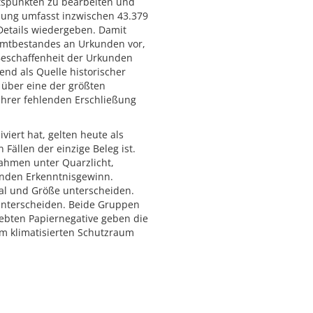
tspunkten zu bearbeiten und
lung umfasst inzwischen 43.379
Details wiedergeben. Damit
samtbestandes an Urkunden vor,
 Beschaffenheit der Urkunden
end als Quelle historischer
 über eine der größten
ihrer fehlenden Erschließung
viert hat, gelten heute als
Fällen der einzige Beleg ist.
ahmen unter Quarzlicht,
henden Erkenntnisgewinn.
rial und Größe unterscheiden.
 unterscheiden. Beide Gruppen
lebten Papiernegative geben die
em klimatisierten Schutzraum