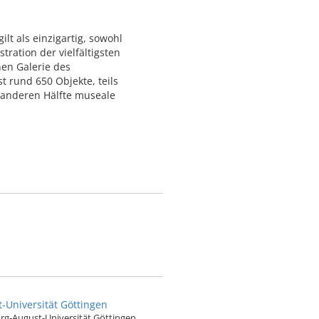
lt als einzigartig, sowohl
ration der vielfältigsten
nen Galerie des
 rund 650 Objekte, teils
r anderen Hälfte museale
Universität Göttingen
g-August-Universität Göttingen