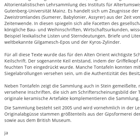
Altorientalistischen Lehrsammlung des Instituts für Altertumsw
Gutenberg-Universität Mainz. Es handelt sich um Zeugnisse der
Zweistromlandes (Sumerer, Babylonier, Assyrer) aus der Zeit von 
Zeitenwende. In diesen spiegeln sich alle Facetten des gesellsch
königliche Bau- und Weihinschriften, Wirtschaftsurkunden, wiss
Beispiel lexikalische Listen und Sterndeutungen, Briefe und Lite
weltbekannte Gilgamesch-Epos und der Kyros-Zylinder.
Für all diese Texte wurde das für den Alten Orient wichtigste Sc
Keilschrift. Der sogenannte Keil entstand, indem der Griffelkop
feuchten Ton eingedrückt wurde. Manche Tontafeln konnten mit 
Siegelabrollungen versehen sein, um die Authentizität des Besit
Neben Tontafeln zeigt die Sammlung auch in Stein gemeißelte, m
versehene Inschriften, die sich am Schrifterscheinungsbild der 
originale keramische Artefakte komplementieren die Sammlung.
Die Sammlung besteht seit 2005 und wird vornehmlich in der Leh
Originalabgüsse stammen größtenteils aus der Gipsformerei der
sowie aus dem British Museum.
ja