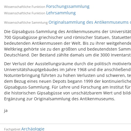
Forschungssammlung
Wissenschaftliche Funktion
Lehrsammlung
Wissenschaftliche Funktion
Originalsammlung des Antikenmuseums der
Wissenschaftliche Sammlung
Die Gipsabguss-Sammlung des Antikenmuseums der Universität L
700 Gipsabgüsse griechischer und römischer Statuen, Statuetten
bedeutenden Antikenmuseen der Welt. Bis zu ihrer weitgehend
Weltkrieg gehörte sie zu den größten und bedeutendsten Samml
Deutschland. Der Bestand zählte damals um die 3000 Inventarst
Der Verlust der Ausstellungsräume durch die politisch motivier
Universitätshauptgebäudes im Jahre 1968 und die anschließen
Notunterbringung führten zu hohen Verlusten und schweren, te
dem Bezug eines neuen Depots begann 1999 der kontinuierlich
Gipsabguss-Sammlung. Für Lehre und Forschung am Institut für 
die historischen Gipsabgüsse von unschätzbarem Wert und bilde
Ergänzung zur Originalsammlung des Antikenmuseums.
ja
Archäologie
Fachgebiet