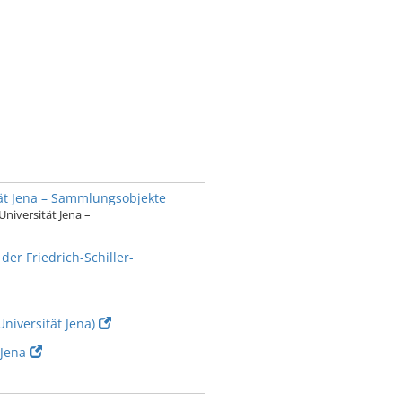
tät Jena – Sammlungsobjekte
niversität Jena –
er Friedrich-Schiller-
niversität Jena)
 Jena