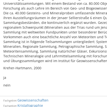
Universitätssammlungen. Mit einem Bestand von ca. 80.000 Objek
Forschung als auch Lehre im Bereich von Geo- und Biogeowisse
Die ca. 40.000 Gesteins- und Mineralproben umfassende Minera
ihren Ausstellungsräumen in der Jenaer Sellierstraße 6 einen Q
Sammlungsbeständen, die kontinuierlich ergänzt wurden. Geze
regionalem Schwerpunkt (Mineralien aus der Trias rund um Jena
Sammlung mit weltweiten Fundpunkten unter besonderer Berüc
Vorkommen auch eine beachtliche Anzahl von Meteoriten und Te
Sammlung ist in folgende Teilsammlungen untergliedert: Syst
Mineralien, Regionale Sammlung, Petrographische Sammlung, 
Meteoritensammlung, Sammlung natürlicher Gläser, Exkursio
Technischen Mineralogie und Lehrmittelsammlung mit Forschungs
und Übungssammlungen wird im Institut für Geowissenschaften
Kreher-Hartmann, 2000
ja
nein
Geowissenschaften
Fachgebiet
Kristallographie
Fachgebiet