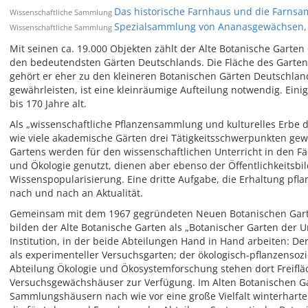
Das historische Farnhaus und die Farnsa
Wissenschaftliche Sammlung
Spezialsammlung von Ananasgewächsen, 
Wissenschaftliche Sammlung
Mit seinen ca. 19.000 Objekten zählt der Alte Botanische Garten 
den bedeutendsten Gärten Deutschlands. Die Fläche des Gartens
gehört er eher zu den kleineren Botanischen Gärten Deutschland
gewährleisten, ist eine kleinräumige Aufteilung notwendig. Eini
bis 170 Jahre alt.
Als „wissenschaftliche Pflanzensammlung und kulturelles Erbe der
wie viele akademische Gärten drei Tätigkeitsschwerpunkten gew
Gartens werden für den wissenschaftlichen Unterricht in den Fäc
und Ökologie genutzt, dienen aber ebenso der Öffentlichkeitsb
Wissenspopularisierung. Eine dritte Aufgabe, die Erhaltung pflan
nach und nach an Aktualität.
Gemeinsam mit dem 1967 gegründeten Neuen Botanischen Gart
bilden der Alte Botanische Garten als „Botanischer Garten der Un
Institution, in der beide Abteilungen Hand in Hand arbeiten: D
als experimenteller Versuchsgarten; der ökologisch-pflanzensoz
Abteilung Ökologie und Ökosystemforschung stehen dort Freifläc
Versuchsgewächshäuser zur Verfügung. Im Alten Botanischen Gar
Sammlungshäusern nach wie vor eine große Vielfalt winterharter