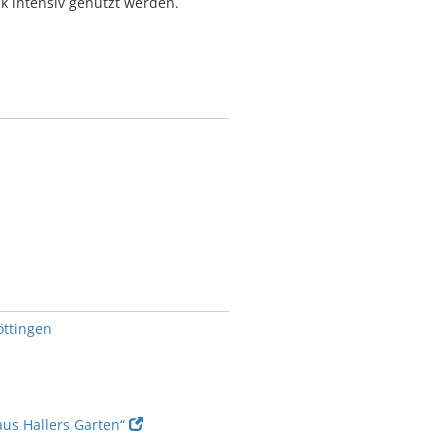
k intensiv genutzt werden.
öttingen
aus Hallers Garten“