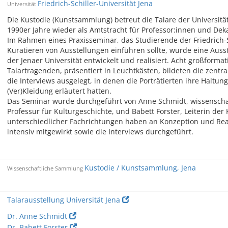
Friedrich-Schiller-Universität Jena
Universität
Die Kustodie (Kunstsammlung) betreut die Talare der Universität
1990er Jahre wieder als Amtstracht für Professor:innen und Dek
Im Rahmen eines Praxisseminar, das Studierende der Friedrich-Sc
Kuratieren von Ausstellungen einführen sollte, wurde eine Ausst
der Jenaer Universität entwickelt und realisiert. Acht großformat
Talartragenden, präsentiert in Leuchtkästen, bildeten die zent
die Interviews ausgelegt, in denen die Porträtierten ihre Haltu
(Ver)Kleidung erläutert hatten.
Das Seminar wurde durchgeführt von Anne Schmidt, wissenschaft
Professur für Kulturgeschichte, und Babett Forster, Leiterin der
unterschiedlicher Fachrichtungen haben an Konzeption und Real
intensiv mitgewirkt sowie die Interviews durchgeführt.
Kustodie / Kunstsammlung, Jena
Wissenschaftliche Sammlung
Talarausstellung Universität Jena
Dr. Anne Schmidt
Dr. Babett Forster